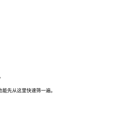
。
也能先从这里快速筛一遍。